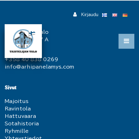
Siirry pääsisältöön
Kirjaudu
Yhteystiedot
Taistelijan Talo
Hatuntie 387 A
82967 Hattu
+358 40 838 0269
info@arhipanelamys.com
Sivut
Majoitus
Ravintola
Hattuvaara
Sotahistoria
Ryhmille
Yhteystiedot