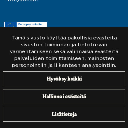
Tämä sivusto käyttää pakollisia evästeitä
sivuston toiminnan ja tietoturvan
varmentamiseen sekä valinnaisia evästeitä
Sivuston kehittämiseen on saatu Leader-
palveluiden toimittamiseen, mainosten
rahoitusta.
Lue lisää hankkeesta.
personointiin ja liikenteen analysointiin.
Hyväksy kaikki
© Taistelijan Talo. Sivustolla olevat vanhat
SA-kuvat on värittänyt
Tommi Rossi
. Sivusto:
Hallinnoi evästeitä
atFlow
.
Lisätietoja