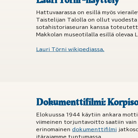
Lauri Törni -näyttely
Hattuvaarassa on esillä myös vierailev
Taistelijan Talolla on ollut vuodesta
sotahistoriaseuran kanssa toteutettu
Makkolan museotilalla esillä olevaa 
Lauri Törni wikipediassa.
Dokumenttifilmi: Korpiso
Elokuussa 1944 käytiin ankara motti
viimeinen torjuntavoitto saatiin va
erinomainen
dokumenttifilmi
jatkoso
itärajamme tuntumassa.