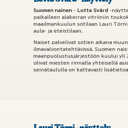
Suomen nainen – Lotta Svärd
-näytte
paikalleen alakerran vitriiniin toukok
maailmankuulun sotilaan Lauri Törnin
aula- ja eteistilaan.
Naiset palvelivat sotien aikana muun 
ilmavalvontatehtävissä. Suomen nai
maanpuolustusjärjestöön kuului yli 
olivat miesten rinnalla yhteisellä a
seinätaululla on kattavasti lisätiet