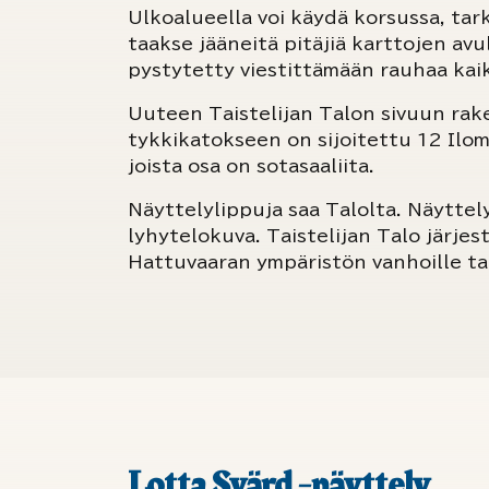
Ulkoalueella voi käydä korsussa, tark
taakse jääneitä pitäjiä karttojen avul
pystytetty viestittämään rauhaa kaik
Uuteen Taistelijan Talon sivuun ra
tykkikatokseen on sijoitettu 12 Ilom
joista osa on sotasaaliita.
Näyttelylippuja saa Talolta. Näyttel
lyhytelokuva. Taistelijan Talo järjes
Hattuvaaran ympäristön vanhoille tai
Lotta Svärd -näyttely