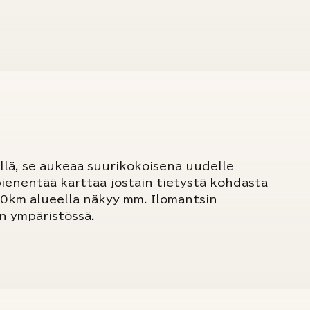
ellä, se aukeaa suurikokoisena uudelle
 pienentää karttaa jostain tietystä kohdasta
30km alueella näkyy mm. Ilomantsin
en ympäristössä.