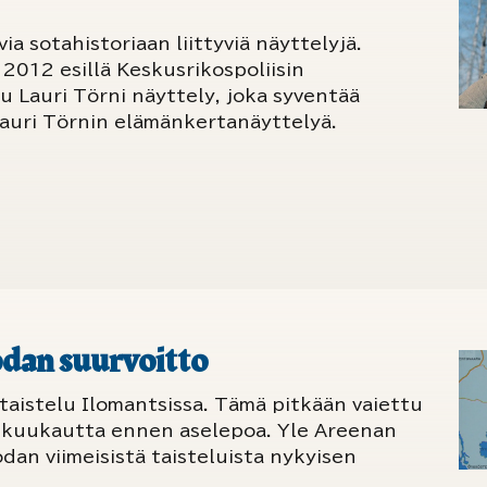
ia sotahistoriaan liittyviä näyttelyjä.
 2012 esillä Keskusrikospoliisin
 Lauri Törni näyttely, joka syventää
Lauri Törnin elämänkertanäyttelyä.
dan suurvoitto
taistelu Ilomantsissa. Tämä pitkään vaiettu
in kuukautta ennen aselepoa. Yle Areenan
dan viimeisistä taisteluista nykyisen