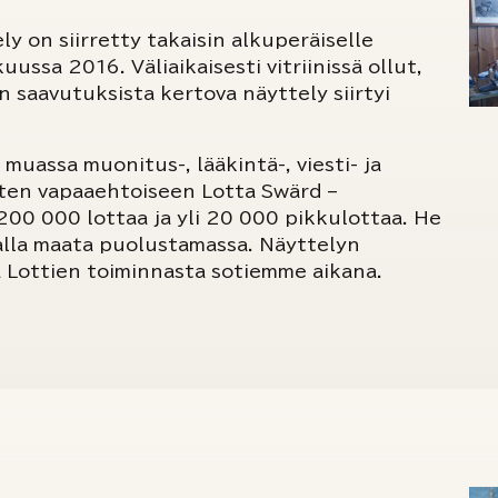
ly on siirretty takaisin alkuperäiselle
uussa 2016. Väliaikaisesti vitriinissä ollut,
 saavutuksista kertova näyttely siirtyi
muassa muonitus-, lääkintä-, viesti- ja
sten vapaaehtoiseen Lotta Swärd –
200 000 lottaa ja yli 20 000 pikkulottaa. He
sialla maata puolustamassa. Näyttelyn
oa Lottien toiminnasta sotiemme aikana.