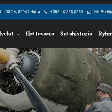
tie 387 A, 82967 Hattu
+358 40 838 0269
info@arhi
lvelut
Hattuvaara
Sotahistoria
Ryhm