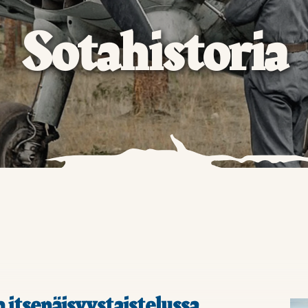
Sotahistoria
itsenäisyystaistelussa