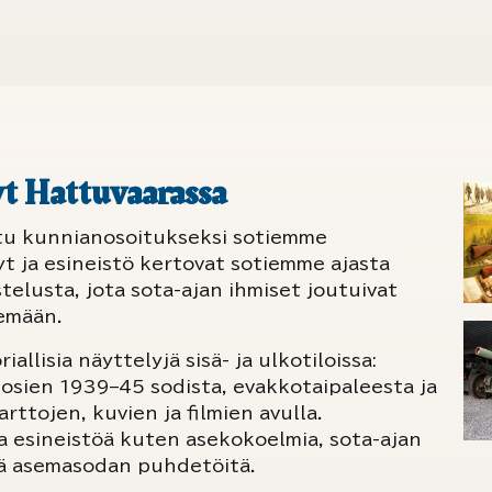
lyt Hattuvaarassa
ttu kunnianosoitukseksi sotiemme
t ja esineistö kertovat sotiemme ajasta
stelusta, jota sota-ajan ihmiset joutuivat
kemään.
iallisia näyttelyjä sisä- ja ulkotiloissa:
osien 1939–45 sodista, evakkotaipaleesta ja
rttojen, kuvien ja filmien avulla.
ta esineistöä kuten asekokoelmia, sota-ajan
kä asemasodan puhdetöitä.