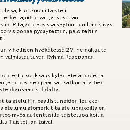
olissa, kun Suomi taisteli
hetket ajoittuivat jatkosodan
in. Pitäjän itäosissa käytiin tuolloin kiivas
odivisioonaa pysäytettiin, paloiteltiin
ti.
un vihollisen hyökätessä 27. heinäkuuta
uun valmistautuvan Ryhmä Raappanan
oritettu koukkaus kylän eteläpuolelta
en ja tuhosi sen pääosat katkomalla tien
oistenkankaan kohdalta.
t taisteluihin osallistuneiden joukko-
istelumuistomerkit taistelupaikoilla eri
rtoo myös autenttisilla taistelupaikoilla
u Taistelijan taival.