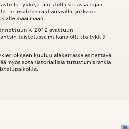
astella tykkejä, muistella sodassa rajan
la tai levähtää rauhankivillä, jotka on
kialle maailmaan.
kennettuun v. 2012 avattuun
antsin taistelussa mukana ollutta tykkiä,
ykierrokseen kuuluu alakerrassa esitettävä
tää myös sotahistoriallisia tutustumisretkiä
stelupaikoille.