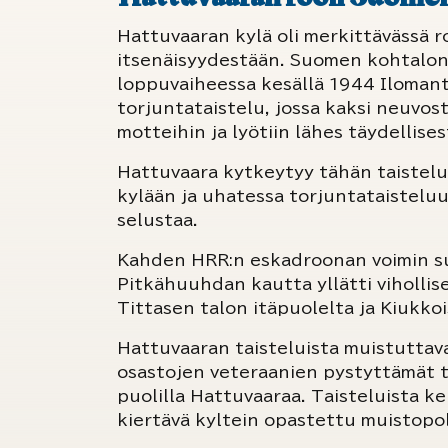
Hattuvaaran kylä oli merkittävässä ro
itsenäisyydestään. Suomen kohtalon
loppuvaiheessa kesällä 1944 Ilomantsi
torjuntataistelu, jossa kaksi neuvost
motteihin ja lyötiin lähes täydellises
Hattuvaara kytkeytyy tähän taistelu
kylään ja uhatessa torjuntataistel
selustaa.
Kahden HRR:n eskadroonan voimin su
Pitkähuuhdan kautta yllätti vihollis
Tittasen talon itäpuolelta ja Kiukk
Hattuvaaran taisteluista muistuttava
osastojen veteraanien pystyttämät ta
puolilla Hattuvaaraa. Taisteluista ke
kiertävä kyltein opastettu muistopolk