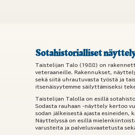
Sotahistorialliset näytte
Taistelijan Talo (1988) on rakenne
veteraaneille. Rakennukset, näyttely
sekä siitä uhrautuvasta työstä ja tai
itsenäisyytemme säilyttämiseksi te
Taistelijan Talolla on esillä sotahistor
Sodasta rauhaan -näyttely kertoo vu
sodan jälkeisestä ajasta esineiden, ka
Näyttelyssä on esillä mielenkiintois
varusteita ja palvelusvaatetusta se