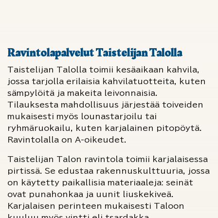
Ravintolapalvelut Taistelijan Talolla
Taistelijan Talolla toimii kesäaikaan kahvila,
jossa tarjolla erilaisia kahvilatuotteita, kuten
sämpylöitä ja makeita leivonnaisia.
Tilauksesta mahdollisuus järjestää toiveiden
mukaisesti myös lounastarjoilu tai
ryhmäruokailu, kuten karjalainen pitopöytä.
Ravintolalla on A-oikeudet.
Taistelijan Talon ravintola toimii karjalaisessa
pirtissä. Se edustaa rakennuskulttuuria, jossa
on käytetty paikallisia materiaaleja: seinät
ovat punahonkaa ja uunit liuskekiveä.
Karjalaisen perinteen mukaisesti Taloon
kuuluu myös vintti eli tsardakka.