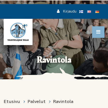
Siirry pääsisältöön
Kirjaudu
Ravintola
Etusivu
Palvelut
Ravintola