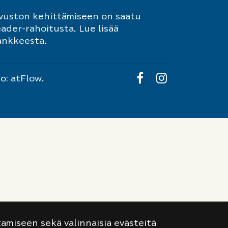
ivuston kehittämiseen on saatu
ader-rahoitusta.
Lue lisää
ankkeesta.
to:
atFlow
.
amiseen sekä valinnaisia evästeitä