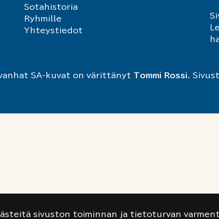
Sotahistoria
S
Ryhmille
Le
Yhteystiedot
h
t vanhat SA-kuvat on värittänyt
Tommi Rossi
. Sivus
västeitä sivuston toiminnan ja tietoturvan varment