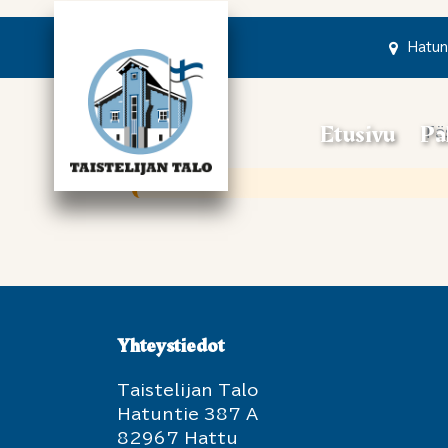
Siirry pääsisältöön
Hatun
Etusivu
Pa
Tä
Yhteystiedot
Taistelijan Talo
Hatuntie 387 A
82967 Hattu