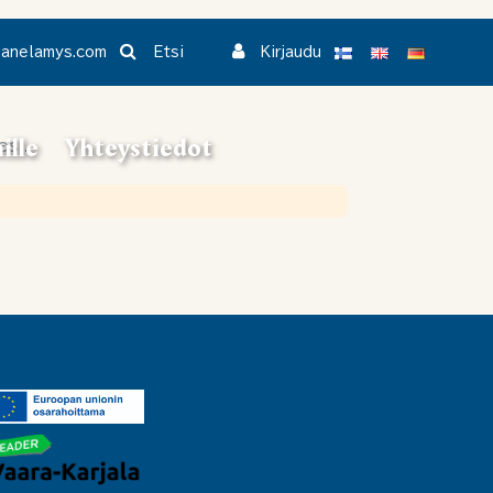
Etsi
panelamys.com
Kirjaudu
ille
Yhteystiedot
si.