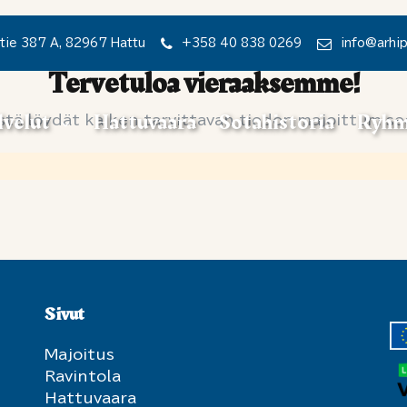
tie 387 A, 82967 Hattu
+358 40 838 0269
info@arhi
Tervetuloa vieraaksemme!
lvelut
Hattuvaara
Sotahistoria
Ryhm
stä löydät kaiken tarvittavan tiedon majoittumisee
Sivut
Majoitus
Ravintola
Hattuvaara