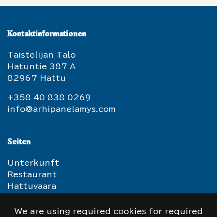
Kontaktinformationen
Taistelijan Talo
Hatuntie 387 A
82967 Hattu
+358 40 838 0269
info@arhipanelamys.com
Seiten
Unterkunft
Restaurant
Hattuvaara
Militargeschichte
Für Gruppen
We are using required cookies for required