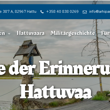
e 387 A, 82967 Hattu
+358 40 838 0269
info@arhipa
gen
Hattuvaara
Militärgeschichte
Für
e der Erinner
Hattuvaa