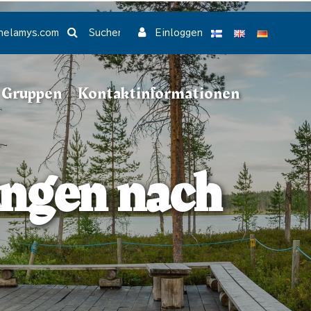
Suchen
nelamys.com
Einloggen
 Gruppen
Kontaktinformationen
ungen nach